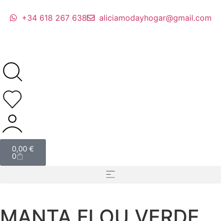
+34 618 267 638
aliciamodayhogar@gmail.com
0,00
€
0
MANTA FLOU VERDE