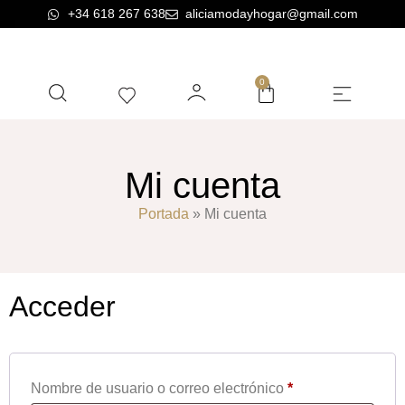
+34 618 267 638
aliciamodayhogar@gmail.com
0
BELLA AROMAS SHOP
Mi cuenta
Portada
»
Mi cuenta
Acceder
Nombre de usuario o correo electrónico
*