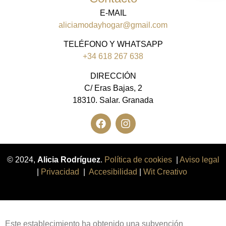
E-MAIL
aliciamodayhogar@gmail.com
TELÉFONO Y WHATSAPP
+34 618 267 638
DIRECCIÓN
C/ Eras Bajas, 2
18310. Salar. Granada
© 2024,
Alicia Rodríguez
.
Política de cookies
|
Aviso legal
|
Privacidad
|
Accesibilidad
|
Wit Creativo
Este establecimiento ha obtenido una subvención