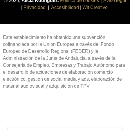
© 2024,
Alicia Rodríguez
.
Política de cookies
|
Aviso legal
|
Privacidad
|
Accesibilidad
|
Wit Creativo
Este establecimiento ha obtenido una subvención
cofinanciada por la Unión Europea a través del Fondo
Europeo de Desarrollo Regional (FEDER) y la
Administración de la Junta de Andalucía, a través de la
Consejería de Empleo, Empresas y Trabajo Autónomo para
el desarrollo de actuaciones de elaboración comercio
electrónico, gestión de social media y ads, elaboración de
material audiovisual y adquisición de TPV.