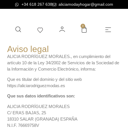
+34 618 267 638
aliciamodayhogar@gmail.com
0
BELLA AROMAS SHOP
Aviso legal
ALICIA RODRÍGUEZ MORALES., en cumplimiento del
artículo 10 de la Ley 34/2002 de Servicios de la Sociedad de
la Información y Comercio Electrónico, informa:
Que es titular del dominio y del sitio web
https://aliciarodriguezmodas.es
Que sus datos identificativos son:
ALICIA RODRÍGUEZ MORALES
C/ ERAS BAJAS, 25
18310 SALAR (GRANADA) ESPAÑA
N.I.F. 76669758V