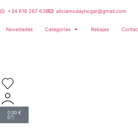
+34 618 267 638
aliciamodayhogar@gmail.com
Novedades
Categorías
Rebajas
Contac
0,00
€
0