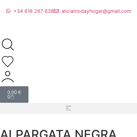
+34 618 267 638
aliciamodayhogar@gmail.com
0,00
€
0
ALPARGATA NEGRA