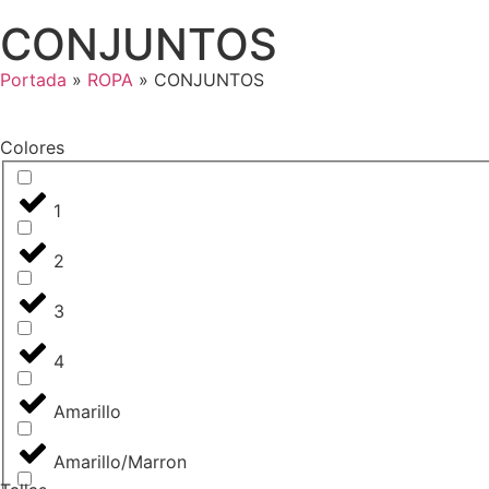
CONJUNTOS
Portada
»
ROPA
»
CONJUNTOS
Colores
1
2
3
4
Amarillo
Amarillo/Marron