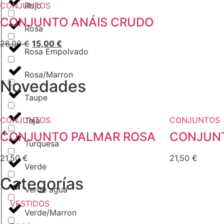
CONJUNTOS
Rojo
CONJUNTO ANÁIS CRUDO
Rosa
26,00
€
15,00
€
Rosa Empolvado
Rosa/Marron
Novedades
Taupe
CONJUNTOS
CONJUNTOS
Teja
CONJUNTO PALMAR ROSA
CONJUNT
Turquesa
21,50
€
21,50
€
Verde
Categorías
Verde agua
VESTIDOS
Verde/Marron