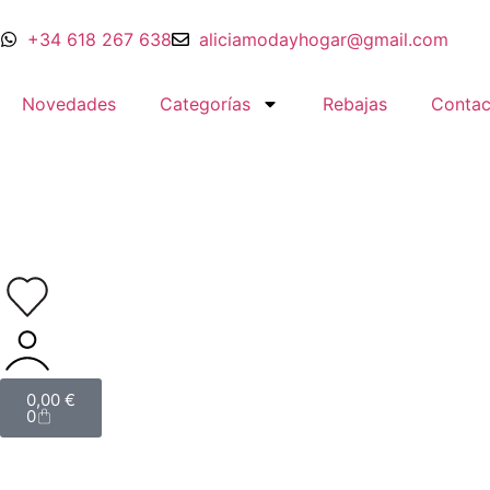
+34 618 267 638
aliciamodayhogar@gmail.com
Novedades
Categorías
Rebajas
Contac
0,00
€
0