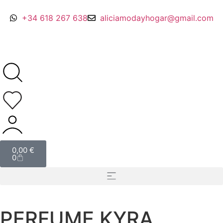
+34 618 267 638
aliciamodayhogar@gmail.com
0,00
€
0
PERFUME KYRA