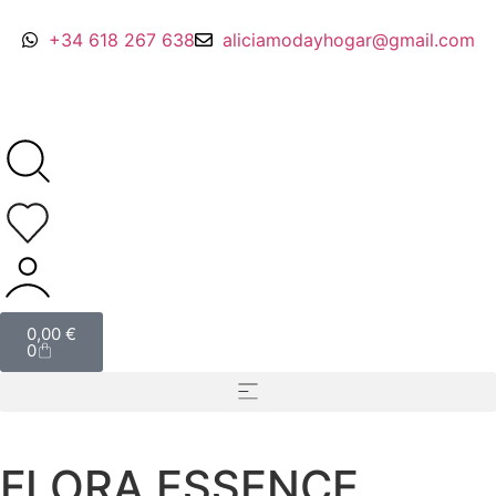
+34 618 267 638
aliciamodayhogar@gmail.com
0,00
€
0
FLORA ESSENCE