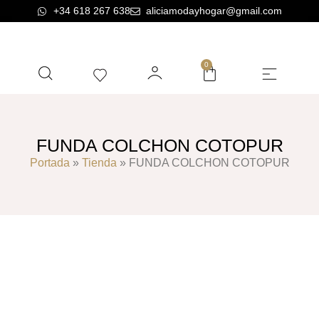
+34 618 267 638
aliciamodayhogar@gmail.com
0
BELLA AROMAS SHOP
FUNDA COLCHON COTOPUR
Portada
»
Tienda
»
FUNDA COLCHON COTOPUR