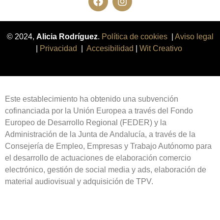
© 2024,
Alicia Rodríguez
.
Política de cookies
|
Aviso legal
|
Privacidad
|
Accesibilidad
|
Wit Creativo
Este establecimiento ha obtenido una subvención
cofinanciada por la Unión Europea a través del Fondo
Europeo de Desarrollo Regional (FEDER) y la
Administración de la Junta de Andalucía, a través de la
Consejería de Empleo, Empresas y Trabajo Autónomo para
el desarrollo de actuaciones de elaboración comercio
electrónico, gestión de social media y ads, elaboración de
material audiovisual y adquisición de TPV.