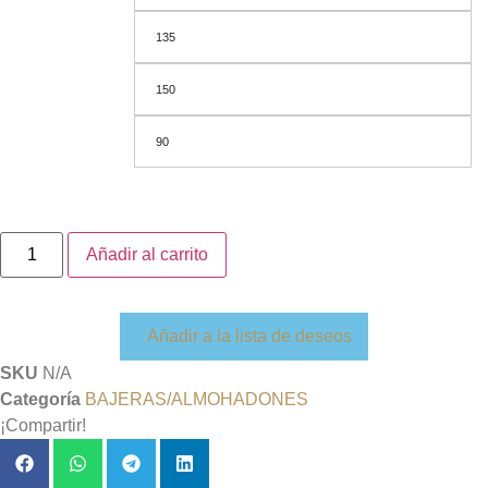
135
150
90
Añadir al carrito
Añadir a la lista de deseos
SKU
N/A
Categoría
BAJERAS/ALMOHADONES
¡Compartir!