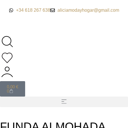
+34 618 267 638
aliciamodayhogar@gmail.com
0,00
€
0
FUNDA ALMOHADA