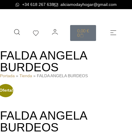
+34 618 267 638
aliciamodayhogar@gmail.com
0,00
€
0
BELLA AROMAS SHOP
FALDA ANGELA
BURDEOS
Portada
»
Tienda
»
FALDA ANGELA BURDEOS
Oferta!
FALDA ANGELA
BURDEOS