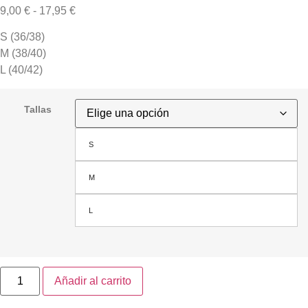
9,00
€
-
17,95
€
S (36/38)
M (38/40)
L (40/42)
Tallas
S
M
L
Añadir al carrito