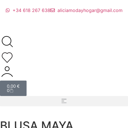
+34 618 267 638
aliciamodayhogar@gmail.com
0,00
€
0
BLUSA MAYA